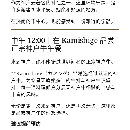
作为神户最著名的神社之一，这里环境宁静，是
许多游客祈求平安、姻缘和好运的地方。
在热闹的市中心，也能感受到一份难得的宁静。
中午 12:00｜在 Kamishige 品尝
正宗神户牛午餐
来到神户，绝不能错过世界闻名的
正宗神户牛
。
**Kamishige（カミシゲ）**精选经过认证的神
户牛，为您呈现鲜嫩多汁的牛排与神户牛汉堡
排，每一道料理都充分展现神户牛细腻的口感与
丰富的风味。
无论是第一次来到神户，还是再次造访，这里都
是品尝神户牛的理想选择。
建议提前预约