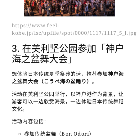
https://www.feel-
kobe.jp/lsc/upfile/spot/0000/1117/1117_5_l.jpg
3. 在美利坚公园参加「神户
海之盆舞大会」
想体验日本传统夏季祭典的话，推荐参加
神户海
之盆舞大会（こうべ海の盆踊り）
。
活动在美利坚公园举行，以神户港作为背景，让
游客可以一边欣赏海景，一边体验日本传统舞蹈
文化。
活动内容包括：
参加传统盆舞（Bon Odori）