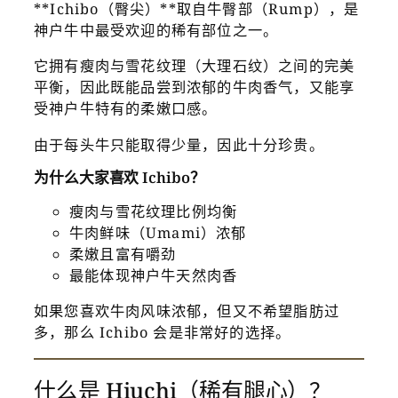
**Ichibo（臀尖）**取自牛臀部（Rump），是
神户牛中最受欢迎的稀有部位之一。
它拥有瘦肉与雪花纹理（大理石纹）之间的完美
平衡，因此既能品尝到浓郁的牛肉香气，又能享
受神户牛特有的柔嫩口感。
由于每头牛只能取得少量，因此十分珍贵。
为什么大家喜欢 Ichibo？
瘦肉与雪花纹理比例均衡
牛肉鲜味（Umami）浓郁
柔嫩且富有嚼劲
最能体现神户牛天然肉香
如果您喜欢牛肉风味浓郁，但又不希望脂肪过
多，那么 Ichibo 会是非常好的选择。
什么是 Hiuchi（稀有腿心）？