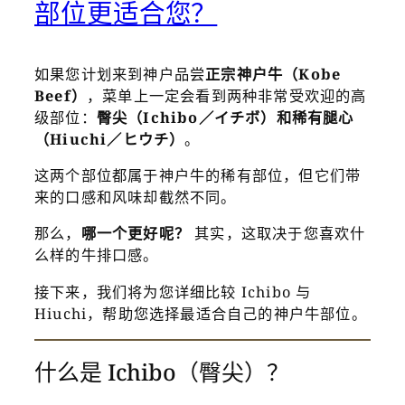
部位更适合您？
如果您计划来到神户品尝
正宗神户牛（Kobe
Beef）
，菜单上一定会看到两种非常受欢迎的高
级部位：
臀尖（Ichibo／イチボ）和稀有腿心
（Hiuchi／ヒウチ）
。
这两个部位都属于神户牛的稀有部位，但它们带
来的口感和风味却截然不同。
那么，
哪一个更好呢？
其实，这取决于您喜欢什
么样的牛排口感。
接下来，我们将为您详细比较 Ichibo 与
Hiuchi，帮助您选择最适合自己的神户牛部位。
什么是 Ichibo（臀尖）？