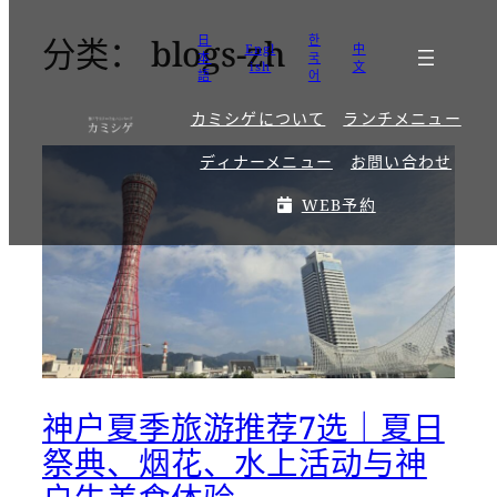
分类：
blogs-zh
日
한
跳
Engl
中
本
국
ish
文
至
語
어
内
容
カミシゲについて
ランチメニュー
ディナーメニュー
お問い合わせ
WEB予約
神户夏季旅游推荐7选｜夏日
祭典、烟花、水上活动与神