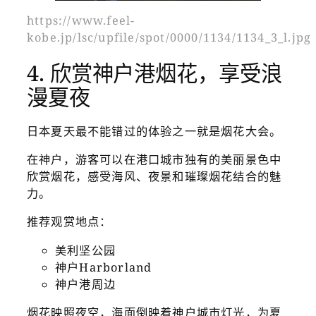
https://www.feel-
kobe.jp/lsc/upfile/spot/0000/1134/1134_3_l.jpg
4. 欣赏神户港烟花，享受浪
漫夏夜
日本夏天最不能错过的体验之一就是烟花大会。
在神户，游客可以在港口城市独有的美丽景色中
欣赏烟花，感受海风、夜景和璀璨烟花结合的魅
力。
推荐观赏地点：
美利坚公园
神户Harborland
神户港周边
烟花映照夜空，海面倒映着神户城市灯光，为夏