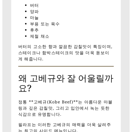
버터
양파
마늘
부용 또는 육수
후추
제철 채소
버터의 고소한 향과 깔끔한 감칠맛이 특징이며,
스테이크나 함박스테이크의 맛을 더욱 돋보이
게 해줍니다.
왜 고베규와 잘 어울릴까
요?
정통 **고베규(Kobe Beef)**는 아름다운 마블
링과 깊은 감칠맛, 그리고 입안에서 녹는 듯한
식감으로 유명합니다.
필라프는 이러한 고베규의 매력을 더욱 살려주
는 최고의 사이드 메뉴입니다.