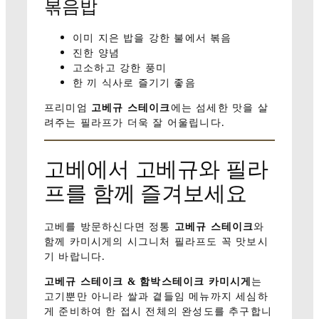
볶음밥
이미 지은 밥을 강한 불에서 볶음
진한 양념
고소하고 강한 풍미
한 끼 식사로 즐기기 좋음
프리미엄
고베규 스테이크
에는 섬세한 맛을 살
려주는 필라프가 더욱 잘 어울립니다.
고베에서 고베규와 필라
프를 함께 즐겨보세요
고베를 방문하신다면 정통
고베규 스테이크
와
함께 카미시게의 시그니처 필라프도 꼭 맛보시
기 바랍니다.
고베규 스테이크 & 함박스테이크 카미시게
는
고기뿐만 아니라 쌀과 곁들임 메뉴까지 세심하
게 준비하여 한 접시 전체의 완성도를 추구합니