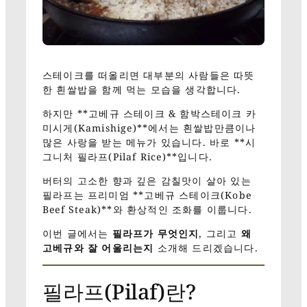
스테이크를 떠올리면 대부분의 사람들은 따뜻
한 흰쌀밥을 함께 먹는 모습을 생각합니다.
하지만 **고베규 스테이크 & 함박스테이크 카
미시게(Kamishige)**에서는 흰쌀밥만큼이나
많은 사랑을 받는 메뉴가 있습니다. 바로 **시
그니처 필라프(Pilaf Rice)**입니다.
버터의 고소한 향과 깊은 감칠맛이 살아 있는
필라프는 프리미엄 **고베규 스테이크(Kobe
Beef Steak)**와 환상적인 조화를 이룹니다.
이번 글에서는
필라프가 무엇인지
, 그리고
왜
고베규와 잘 어울리는지
소개해 드리겠습니다.
필라프(Pilaf)란?