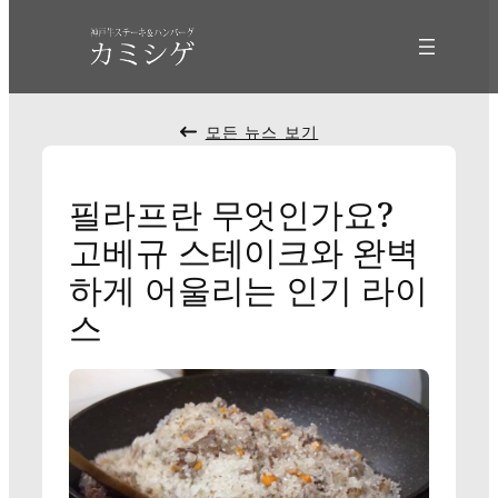
텐
츠
로
바
로
모든 뉴스 보기
가
기
필라프란 무엇인가요?
고베규 스테이크와 완벽
하게 어울리는 인기 라이
스