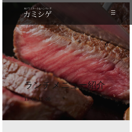
内
容
を
ス
キ
ッ
プ
ランチメニュー紹介
11:00-15:00