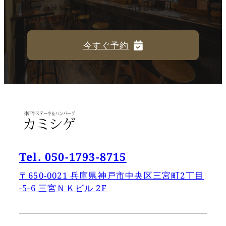
本場の味を、神戸の中心で。香ばしい香りと、と
ろける食感をご堪能ください。
今すぐ予約
Tel. 050-1793-8715
〒650-0021 兵庫県神戸市中央区三宮町2丁目
−5−6 三宮ＮＫビル 2F